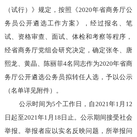
（试行）》规定，按照《
2020
年省商务厅公
务员公开遴选工作方案》，经过报名、笔
试、资格审查、面试、体检和考察等程序，
经省商务厅党组会研究决定，确定张冬、唐
熙龙、黄晶、陈丽菲
4
名同志作为
2020
年省商
务厅公开遴选公务员拟转任人选，予以公示
（名单详见附件）。
公示时间为
5
个工作日，自
2021
年
1
月
12
日起至
2021
年
1
月
18
日止。公示期间接受社会
举报。举报者应以实名反映问题，所举报问