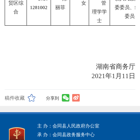
贸区综
女
管
丽菲
委委员、组
1281002
合
理学学
委员
士
湖南省商务厅
2021
年
1
月
11
日
稿件收藏
分享到
主 办：会同县人民政府办公室
承 办：会同县政务服务中心