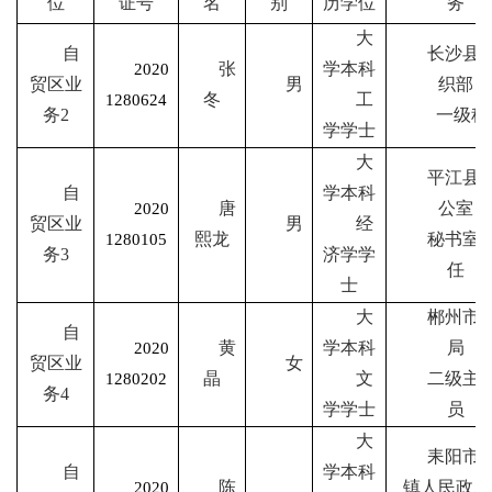
位
证号
名
别
历学位
务
大
自
长沙县
张
学本科
2020
贸区业
男
织部
冬
工
1280624
务
2
一级科
学学士
大
平江县
自
学本科
唐
公室
2020
贸区业
男
经
熙龙
秘书室
1280105
务
3
济学学
任
士
大
郴州市
自
黄
学本科
局
2020
贸区业
女
晶
文
二级主
1280202
务
4
学学士
员
大
耒阳市
自
学本科
陈
镇人民政府
2020