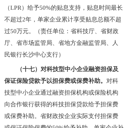
（
LPR
）给予
50%
的贴息支持，贴息时间最长
不超过
2
年，单家企业累计享受贴息总额不超
过
50
万元。
（责任单位：省科技厅、省财政
厅、省市场监管局、省地方金融监管局、人
民银行长沙中心支行）
（十七）
对科技型中小企业融资担保
及
保证保险
贷款予以担保费
或保费
补助。
对科
技型中小企业通过融资担保机构
或保险机构
向合作银行获得的科技担保贷款给予担保费
或保费补助
。省财政按企业实际支付担保费
或保证保险保费
的
50%
给予
补助
，单家企业补