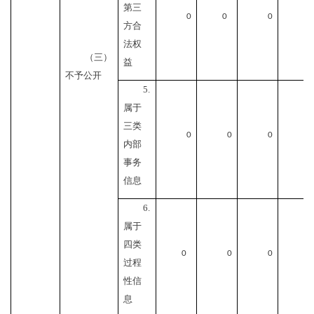
第三
0
0
0
0
方合
法权
（三）
益
不予公开
5.
属于
三类
0
0
0
0
内部
事务
信息
6.
属于
四类
0
0
0
0
过程
性信
息