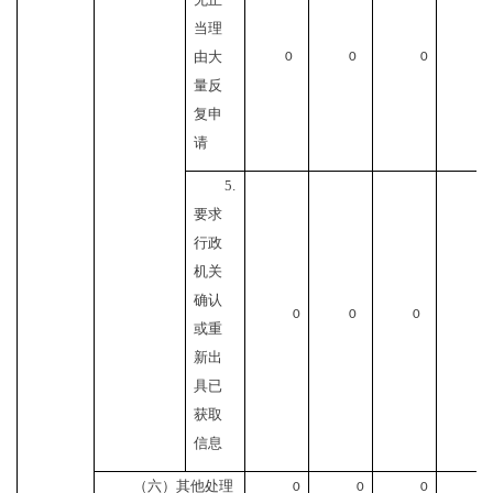
当理
由大
0
0
0
0
量反
复申
请
5.
要求
行政
机关
确认
0
0
0
0
或重
新出
具已
获取
信息
（六）其他处理
0
0
0
0