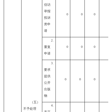
信访
举报
0
0
0
0
投诉
类申
请
2.
重复
0
0
0
0
申请
3.
要求
提供
0
0
0
0
公开
出版
物
（五）
4.
不予处理
无正