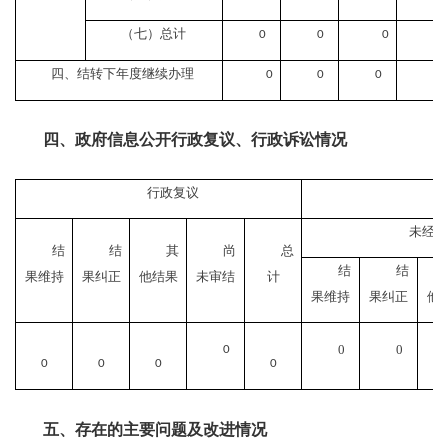
（七）总计
0
0
0
0
四、结转下年度继续办理
0
0
0
0
四、政府信息公开行政复议、行政诉讼情况
行政复议
未经复
结
结
其
尚
总
结
结
果维持
果纠正
他结果
未审结
计
果维持
果纠正
他
0
0
0
0
0
0
0
五、存在的主要问题及改进情况