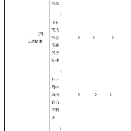
信息
2.
没有
现成
（四）
信息
0
0
0
0
无法提供
需要
另行
制作
3.
补正
后申
请内
0
0
0
0
容仍
不明
确
1.