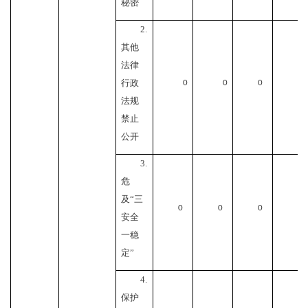
秘密
2.
其他
法律
行政
0
0
0
0
法规
禁止
公开
3.
危
及“三
0
0
0
0
安全
一稳
定”
4.
保护