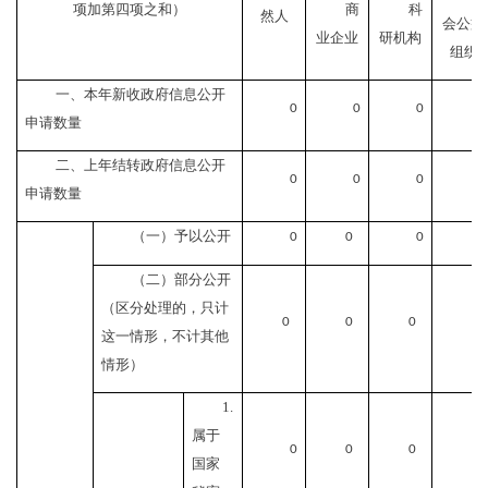
项加第四项之和）
商
科
然人
会公益
业企业
研机构
组织
一、本年新收政府信息公开
0
0
0
0
申请数量
二、上年结转政府信息公开
0
0
0
0
申请数量
（一）予以公开
0
0
0
0
（二）部分公开
（区分处理的，只计
0
0
0
0
这一情形，不计其他
情形）
1.
属于
0
0
0
0
国家