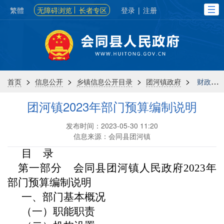
繁體
无障碍浏览
长者专区
登录
|
注册
>
>
>
>
首页
信息公开
乡镇信息公开目录
团河镇政府
财政信息
团河镇2023年部门预算编制说明
发布时间：2023-05-30 11:20
信息来源：会同县团河镇
目
录
第一部分
会同
县
团河镇人民政府
202
3
年
部门预算
编制
说明
一、部门基本概况
（一）职能职责