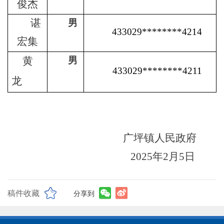
俊杰
谌
男
433029
********
4214
宏集
黄
男
433029
********
4211
龙
广坪镇人民政府
2025年2月5日
稿件收藏
分享到