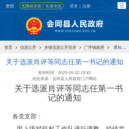
繁體
无障碍浏览
长者专区
登录
|
注册
>
>
>
>
首页
信息公开
乡镇信息公开目录
广坪镇政府
通知公告
关于选派肖评等同志任第一书记的通知
发布时间：2025-09-22 18:42
信息来源：会同县人民政府门户网站
关于选派
肖评
等同志任第一书
记的通知
各党支部：
因上级对驻村工作队进行调整，
经镇党