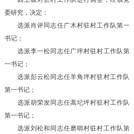
委研究，决定：
选派
肖评
同志任
广木村驻村工作队
第一
书记；
选派
李一松
同志任广坪村
驻村工作队
第
一书记；
选派
彭云松
同志任
羊角坪
村
驻村工作队
第一书记；
选派
胡荣发
同志任
蒿圮坪村驻村工作队
第一书记；
选派
刘松和
同志任
磨哨村驻村工作队
第