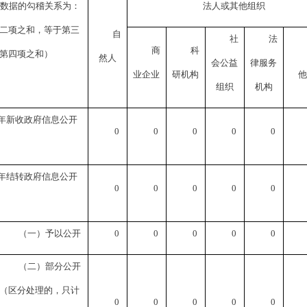
数据的勾稽关系为：
法人或其他组织
二项之和，等于第三
自
社
法
商
科
第四项之和）
然人
会公益
律服务
业企业
研机构
他
组织
机构
年新收政府信息公开
0
0
0
0
0
年结转政府信息公开
0
0
0
0
0
（一）予以公开
0
0
0
0
0
（二）部分公开
（区分处理的，只计
0
0
0
0
0