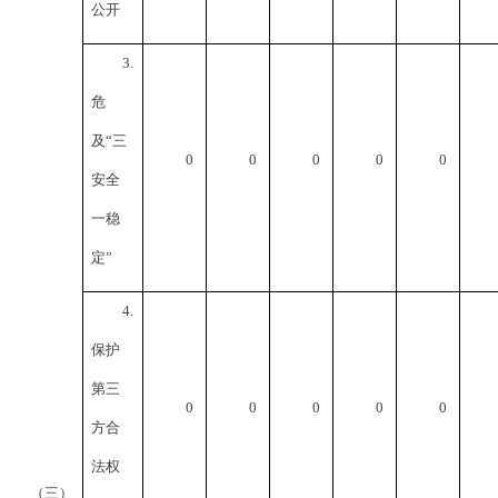
公开
3.
危
及“三
0
0
0
0
0
安全
一稳
定”
4.
保护
第三
0
0
0
0
0
方合
法权
（三）