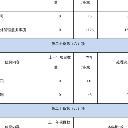
量
增
/
减
许可
0
+6
对外管理服务事项
0
+128
1
第二十条第（六）项
上一年项目数
本年
信息内容
处理决
量
增
/
减
处罚
0
+10
强制
0
+8
第二十条第（八）项
上一年项目数
信息内容
本年增
/
减