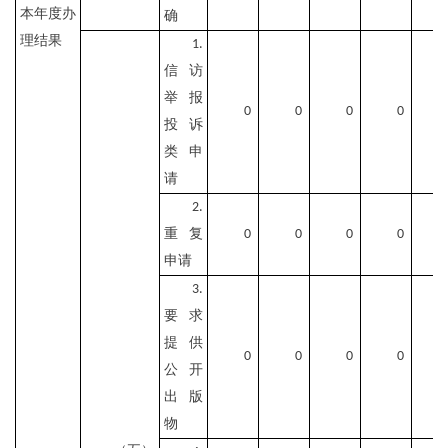
本年度办
确
理结果
1.
信访
举报
0
0
0
0
投诉
类申
请
2.
重复
0
0
0
0
申请
3.
要求
提供
0
0
0
0
公开
出版
物