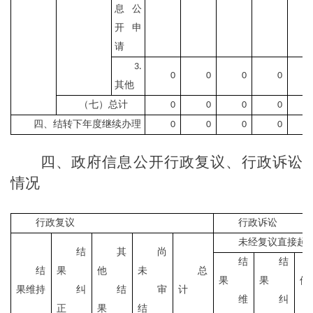
息公
开申
请
3.
0
0
0
0
其他
（七）总计
0
0
0
0
四、结转下年度继续办理
0
0
0
0
四、政府信息公开行政复议、行政诉讼
情况
行政复议
行政诉讼
未经复议直接起
结
其
尚
结
结
结
果
他
未
总
果
果
他
果维持
纠
结
审
计
维
纠
正
果
结