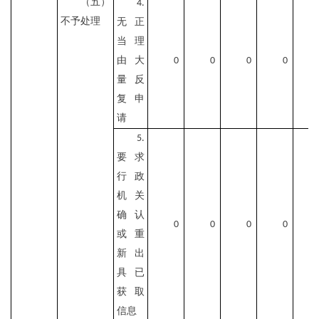
（五）
4.
不予处理
无正
当理
由大
0
0
0
0
量反
复申
请
5.
要求
行政
机关
确认
0
0
0
0
或重
新出
具已
获取
信息