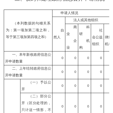
申请人情况
法人或其他组织
（本列数据的勾稽关系
商
科
为：第一项加第二项之和，
自
社
业
研
等于第三项加第四项之和）
然人
会公益
律服
企
机
组织
机构
业
构
一、本年新收政府信息公
0
0
0
0
开申请数量
二、上年结转政府信息公
0
0
0
0
开申请数量
（一）予以公
0
0
0
0
开
（二）部分公
开（区分处理的，
0
0
0
0
只计这一情形，不