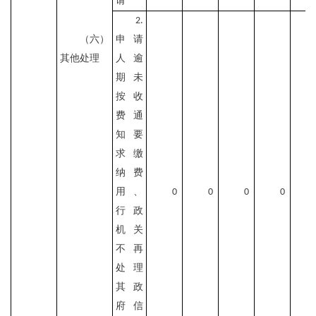
请
2.
（六）
申请
其他处理
人逾
期未
按收
费通
知要
求缴
纳费
用、
0
0
0
0
行政
机关
不再
处理
其政
府信