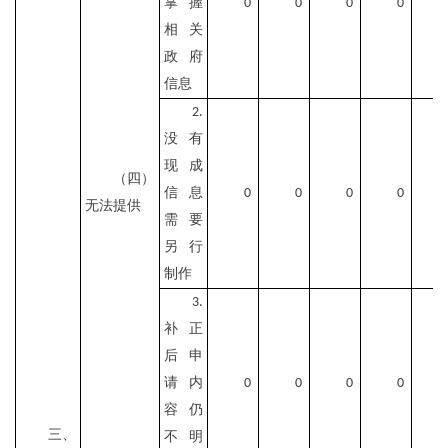
掌握
0
0
0
0
相关
政府
信息
2.
没有
现成
（四）
信息
0
0
0
0
无法提供
需要
另行
制作
3.
补正
后申
请内
0
0
0
0
容仍
三、
不明