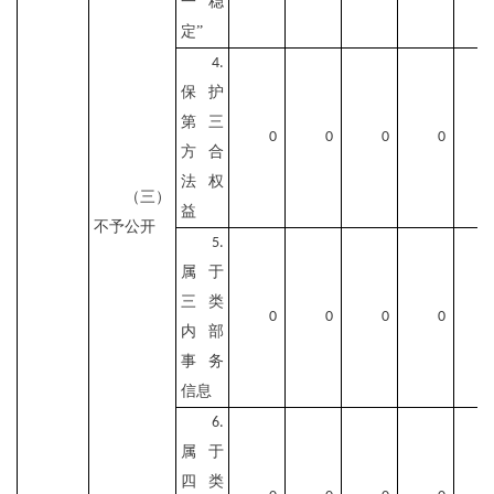
一稳
定”
4.
保护
第三
0
0
0
0
方合
法权
（三）
益
不予公开
5.
属于
三类
0
0
0
0
内部
事务
信息
6.
属于
四类