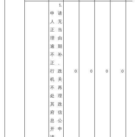
1.
申请
人无
正当
理由
逾期
不补
正、
行政
0
0
0
0
机关
不再
处理
其政
府信
息公
开申