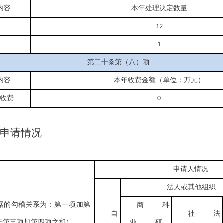
内容
本年处理决定数量
12
1
第二十条第（八）项
内容
本年收费金额（单位：万元）
性收费
0
申请情况
申请人情况
法人或其他组织
据的勾稽关系为：第一项加第
商
科
自
社
法
于第三项加第四项之和）
业
研