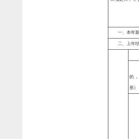
一、本年
二、上年
的
形）