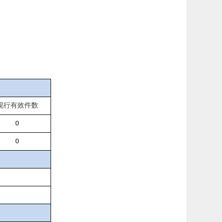
现行有效件数
0
0