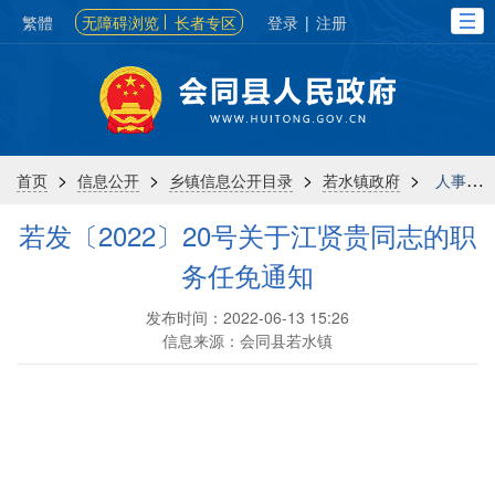
繁體
无障碍浏览
长者专区
登录
|
注册
>
>
>
>
首页
信息公开
乡镇信息公开目录
若水镇政府
人事信息
若发〔2022〕20号关于江贤贵同志的职
务任免通知
发布时间：2022-06-13 15:26
信息来源：会同县若水镇