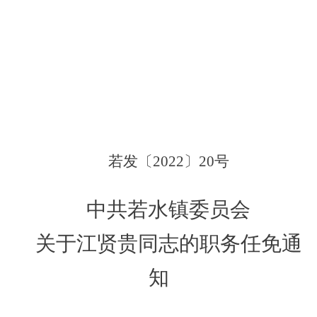
若发
〔
20
22
〕
20
号
中共若水镇委员会
关于
江贤贵同志的职务任免
通
知