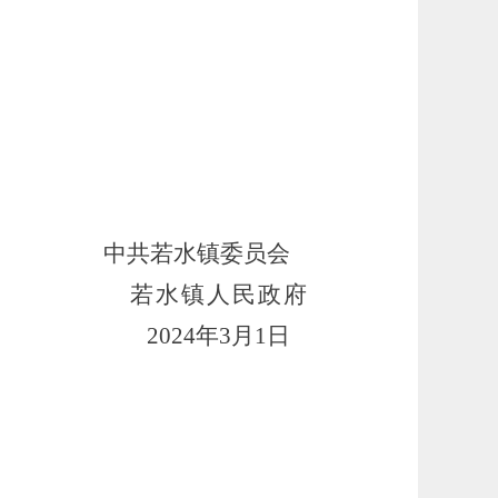
中共若水镇委员会
若水镇人民政府
20
24
年
3
月
1
日