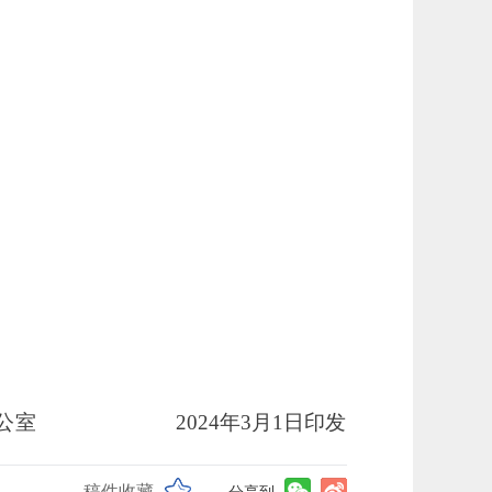
公室
20
24
年
3
月
1
日印发
稿件收藏
分享到