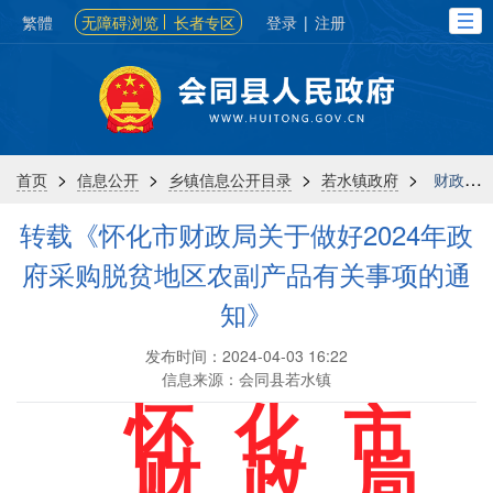
繁體
无障碍浏览
长者专区
登录
|
注册
>
>
>
>
首页
信息公开
乡镇信息公开目录
若水镇政府
财政信息
转载《怀化市财政局关于做好2024年政
府采购脱贫地区农副产品有关事项的通
知》
发布时间：2024-04-03 16:22
信息来源：会同县若水镇
怀
化
市
财
政
局