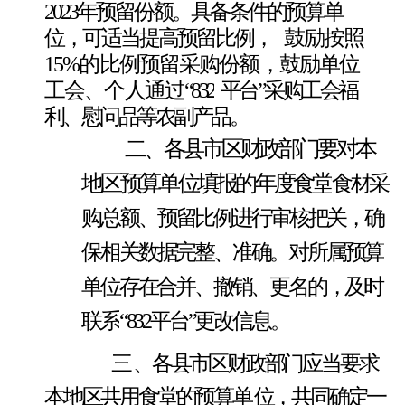
2023年预留份额。具备条件的预算单
位，可适当提高预留比例，
鼓励按照
15%的比例预留采购份额，鼓励单位
工会、个人通过
“832
平台
”采购工会福
利、慰问品等农副产品。
二、各县市区财政部门要对本
地区预算单位填报的年度食堂
食材采
购总额、预留比例进行审核把关，确
保相
关数据完整、准
确。对所属预算
单位存在合并、撤销、更名的，及时
联系
“832平台”更改信息。
三
、各县市区财政部门应当要求
本地区共用食堂的预算单
位，共同确定一