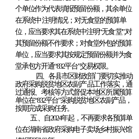
个单位作为代表填报预留份额，其余单位
在系统中
注明情况；对无食堂的预算单
位，应当要求其在系统中注明
“无食 堂”,对
其预留份额不作要求；对食堂外包的预算
单位，应当要求其按规定预留份额并为食
堂承包方开通“832平台”交易权限。
四、各县市区财政部门要切实推动
政府采购脱贫地区农副产
品工作落实，通
过通报、考核等方式督促本地区所属预算
单位在
“832平台”采购脱贫地区农副产品，
按期完成采购
任务
。
五
、自
2024年起，不再要求各预算单
位在湖南省政府采购电
子卖场乡村振兴馆