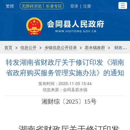
繁體
无障碍浏览
长者专区
登录
|
注册
>
>
>
>
首页
信息公开
乡镇信息公开目录
若水镇政府
财政信息
转发湖南省财政厅关于修订印发《湖南
省政府购买服务管理实施办法》的通知
发布时间：2025-11-05 15:44
信息来源：会同县若水镇
湘财综〔
2025
〕
15
号
湖南省财政厅关于
修订印发