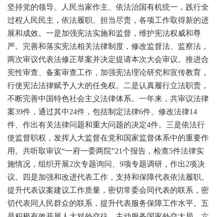
坚持党的领导、人民当家作主、依法治国有机统一，践行全
过程人民民主，依法履职、担当尽责，各项工作取得新的进
展和成效。一是加强宪法实施和监督，维护宪法权威和尊
严。完善和落实宪法相关法律制度，修改监督法、监察法，
两次审议代表法修正草案并决定提请本次大会审议。推进合
宪性审查、备案审查工作，加强宪法理论研究和宣传教育，
行使宪法法律赋予人大的任免权。二是认真履行立法职责，
不断完善中国特色社会主义法律体系。一年来，共审议法律
案39件，通过其中24件，包括制定法律6件、修改法律14
件、作出有关法律问题和重大问题的决定4件。三是依法行
使监督职权，发挥人大监督在党和国家监督体系中的重要作
用。共听取审议“一府一委两院”21个报告，检查5件法律实
施情况，组织开展2次专题询问、9项专题调研，作出2项决
议。四是加强和改进代表工作，支持和保障代表依法履职。
提升代表议案建议工作质量，密切常委会同代表的联系，密
切代表同人民群众的联系，提升代表服务保障工作水平。五
是积极有效开展人大对外交往，主动服务国家外交大局。六