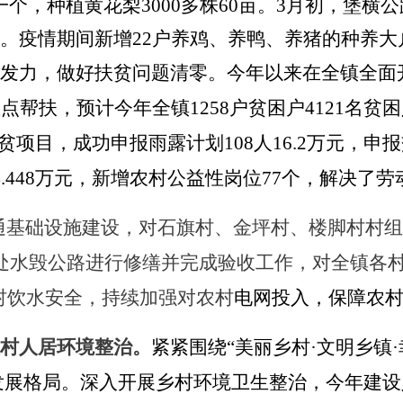
个，种植黄花梨3000多株60亩。3月初，堡横
。疫情期间新增22户养鸡、养鸭、养猪的种养大户
发力，做好扶贫问题清零。今年以来在全镇全面
重点帮扶，预计今年全镇1258户贫困户4121名
扶贫项目，成功申报雨露计划108人16.2万元，申报交
4.448万元，新增农村公益性岗位77个，解决了
通基础设施建设，对
石旗村、金坪村、楼脚村
村组
处水毁公路进行修缮并完成
验收工作
，
对全
镇
各
村饮水安全，
持续加强对农村
电网投入，保障农
村人居环境整治。
紧紧围绕
“美丽乡村·文明乡镇
的发展格局。深入开展乡村环境卫生整治，今年建设