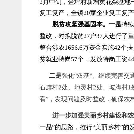
2月中旬，金坪村新增黄花梨基地一
复工复产，全镇20家企业复工复产
脱贫攻坚强基固本。
一是
持续
整改，对拟脱贫27户37人进行了
整合涉农1656.6万资金实施42个
贫就业特岗57个，发放特岗工资4
二是
强化
“双基”
。
继续完善交
石旗村
2
处、地灵村
2
处、坡脚村
1
看”，发现问题及时整改，确保农
进一步加强美丽乡村建设和农
一品”的思路，推行“美丽乡村”