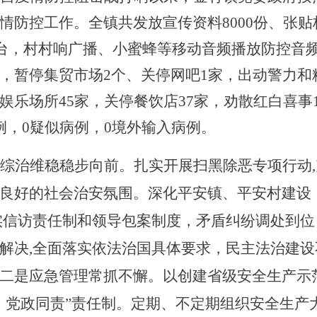
情防控工作。全镇共发放宣传资料
8
000份、张
1台，村村响广播、小蜜蜂等移动音频播放防控音频
，暂停集贸市场2个、关停网吧1家，出动警力和精
娱乐场所
45家，关停餐饮店37家
，劝散红白喜事
例，0疑似病例，0境外输入病例。
综治维稳稳步向前。
扎实开展扫黑除恶专项行动
良好的社会治安氛围。深化平安镇、平安村建设
实信访责任制和领导包案制度，矛盾纠纷调处到
解决,全面落实依法治国具体要求，民主法治建
二是应急管理常抓不懈。
以创建省级安全生产示
，党政同责”责任制。定期、不定期组织安全生产