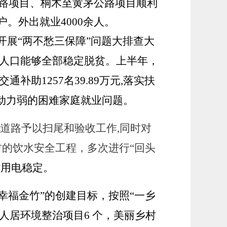
公路项目、桐木至黄茅公路项目顺利
。外出就业4000余人。
开展
“两不愁三保障”问题大排查大
贫困人口能够全部稳定脱贫。上半年，
通补助1257名39.89万元,落实扶
劳动力弱的困难家庭就业问题。
道路予以扫尾和验收工作
,
同时对
村的饮水安全工程，多次进行
“回头
村用电稳定。
·幸福金竹”的创建目标，按照“一乡
人居环境整治项目6 个，美丽乡村