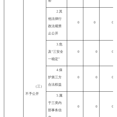
密
2.其
他法律行
0
0
0
政法规禁
止公开
3.危
及“三安全
0
0
0
一稳定”
4.保
护第三方
0
0
0
合法权益
（三）
不予公开
5.属
于三类内
0
0
0
部事务信