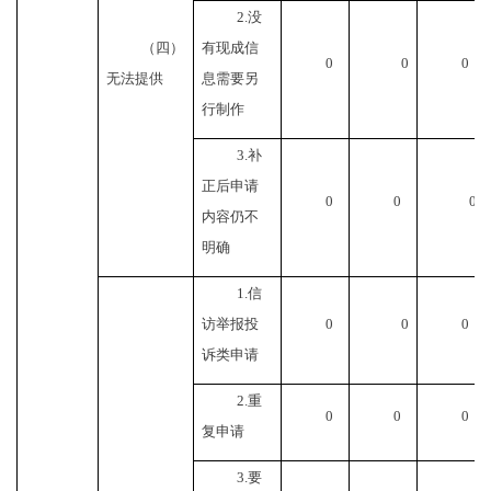
2.没
（四）
有现成信
0
0
0
无法提供
息需要另
行制作
3.补
正后申请
0
0
0
内容仍不
明确
1.信
访举报投
0
0
0
诉类申请
2.重
0
0
0
复申请
3.要