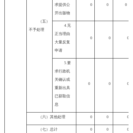
求提供公
0
0
0
开出版物
（五）
4.无
不予处理
正当理由
0
0
0
大量反复
申请
5.要
求行政机
关确认或
0
0
0
重新出具
已获取信
息
（六）其他处理
0
0
0
（七）总计
0
0
0