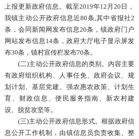
上报更新政府信息。截至
2019年12月20日，
我
镇
主动公开政府信息近
80条,其中
省报社
2
条，
会同新闻网发布信息
20
条，
镇
政府门户
网站发布信息
14
条，政府大厅电子显示屏发
布
30
条，
镇村
宣传栏发布
70
条。
(二)主动公开政府信息的类别。内容主要
有政府组织机构、人事任免、政府会议、规
划计划、基层党建、强农惠农政策、计划生
育、财政信息、便民服务指南、新农村建
设、脱贫攻坚等。
(三)主动公开政府信息形式。根据政府信
息公开工作机制，由
镇
信息员负责收集、整