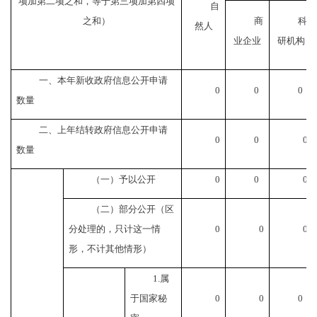
项加第二项之和，等于第三项加第四项
自
之和）
商
科
然人
业企业
研机构
一、本年新收政府信息公开申请
0
0
0
数量
二、上年结转政府信息公开申请
0
0
0
数量
（一）予以公开
0
0
0
（二）部分公开（区
分处理的，只计这一情
0
0
0
形，不计其他情形）
1.属
于国家秘
0
0
0