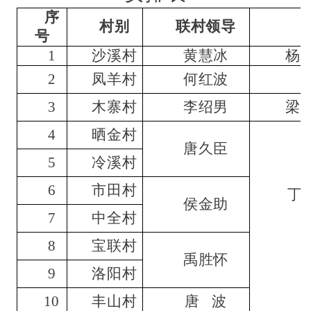
序
村别
联村领导
号
1
沙溪村
黄慧冰
杨
2
凤羊村
何红波
3
木寨村
李绍男
梁
4
晒金村
唐久臣
5
冷溪村
6
市田村
丁
侯金助
7
中全村
8
宝联村
禹胜怀
9
洛阳村
10
丰山村
唐 波