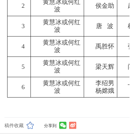
黄慧冰或何红
2
侯金助
赵
波
黄慧冰或何红
3
唐 波
杜
波
黄慧冰或何红
4
禹胜怀
张
波
黄慧冰或何红
5
梁天辉
闫
波
黄慧冰或何红
李绍男
6
丁
波
杨嫦娥
稿件收藏
分享到