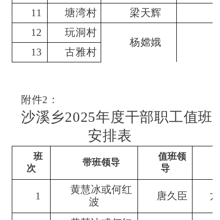
11
塘湾村
梁天辉
12
玩洞村
杨嫦娥
13
古雅村
附件
2
：
沙溪乡
2025年度干部职工值班
安排表
班
值班领
带班领导
次
导
黄慧冰或何红
1
唐久臣
波