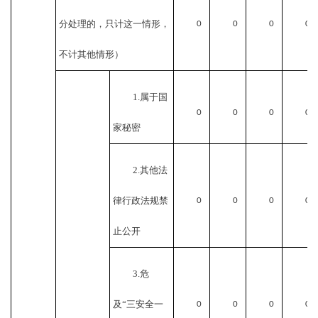
分处理的，只计这一情形，
0
0
0
0
不计其他情形）
1.属于国
0
0
0
0
家秘密
2.其他法
律行政法规禁
0
0
0
0
止公开
3.危
及“三安全一
0
0
0
0