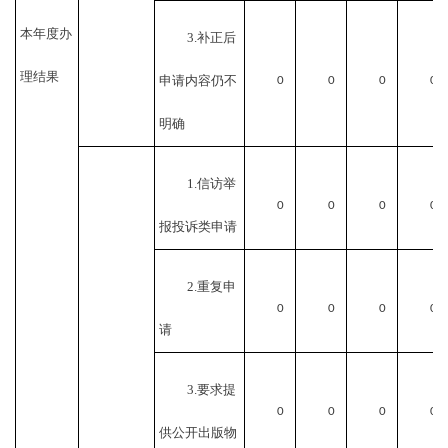
本年度办
3.补正后
理结果
申请内容仍不
0
0
0
0
明确
1.信访举
0
0
0
0
报投诉类申请
2.重复申
0
0
0
0
请
3.要求提
0
0
0
0
供公开出版物