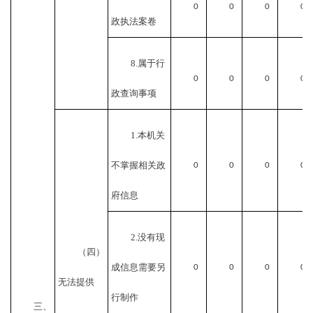
0
0
0
0
政执法案卷
8.属于行
0
0
0
0
政查询事项
1.本机关
不掌握相关政
0
0
0
0
府信息
2.没有现
（四）
成信息需要另
0
0
0
0
无法提供
行制作
三、