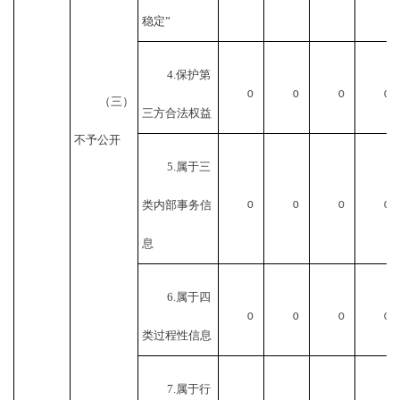
稳定”
4.保护第
0
0
0
0
（三）
三方合法权益
不予公开
5.属于三
类内部事务信
0
0
0
0
息
6.属于四
0
0
0
0
类过程性信息
7.属于行