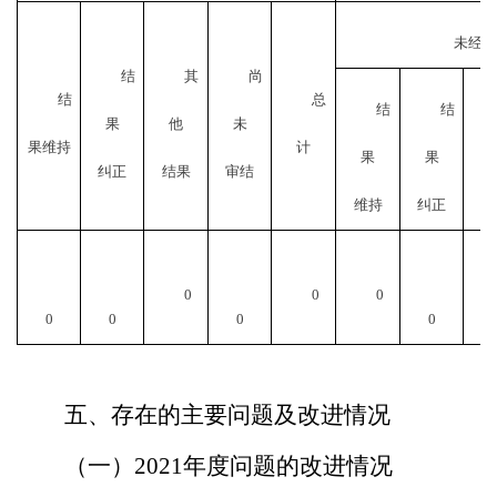
未经复
结
其
尚
结
总
结
结
果
他
未
果维持
计
果
果
纠正
结果
审结
维持
纠正
结
0
0
0
0
0
0
0
五、存在的主要问题及改进情况
（一）
2021年度问题的改进情况