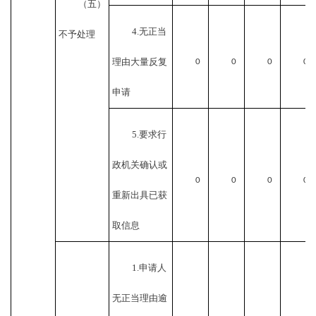
（五）
4.无正当
不予处理
理由大量反复
0
0
0
0
申请
5.要求行
政机关确认或
0
0
0
0
重新出具已获
取信息
1.申请人
无正当理由逾