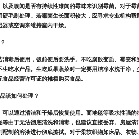
，以及嗅闻是否有持续性难闻的霉味来识别霉菌。对于霉
用硬毛刷处理。若霉菌生长面积较大，应寻求专业机构帮
湿器或空调来维持室内干燥。
？
洁消毒后使用，饭前便后要洗手。不吃腐败变质、霉变和
不生吃水产品。生吃瓜果蔬菜时一定要用洁净水洗干净，
无食品经营许可证的摊档购买食品。
物品该如何处理？
，可以通过清洁和干燥后恢复使用。而地毯等吸水性强的
品等由于无法彻底清洗和消毒，也建议直接丢弃。房屋清
剂配制的溶液进行彻底擦拭。对于柔软织物如床品、衣物