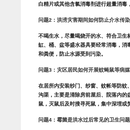
白精片或其他含氯消毒剂进行超量消毒
问题
2
：洪涝灾害期间如何防止介水传染
不喝生水，尽量喝烧开的水、符合卫生
缸、桶、盆等盛水器具要经常消毒，消
和粪便，防止水源受到污染。
问题
3
：灾区居民如何开展蚊蝇鼠等病媒
在居所内安装纱门、纱窗、蚊帐等防蚊
沟渠，主要是清除房前屋后、院落内的
鼠，灭鼠后及时搜寻死鼠，集中深埋或
问题
4
：霉菌是洪水过后常见的卫生问