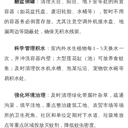
翻盆倒罐
：清理天台、阳台、地下室等处的闲置
容器（如花盆托盘、废旧轮胎、水桶等），暂时不用
的容器务必倒置存放。尤其注意空调外机接水盘、地
漏周边等隐蔽处，确保无积水残留。
科学管理积水
：室内外水生植物每
3－5天换水一
次，并冲洗容器内壁；大型莲花缸（池）可放养食蚊
鱼；及时清理饮水机水槽、泡菜坛沿、宠物饮水碗等
易积水处。
强化环境治理
：及时清理绿化带腐叶杂草，疏通
沟渠，填平洼地，重点整治建筑工地、农贸市场等场
所的卫生死角。社区和单位定期对下水道、垃圾堆放
点等重点区域投放灭蚊剂，降低蚊虫密度。