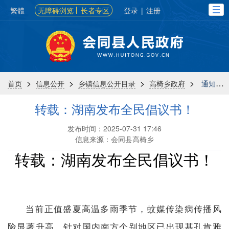
繁體
无障碍浏览
长者专区
登录
|
注册
>
>
>
>
首页
信息公开
乡镇信息公开目录
高椅乡政府
通知公告
转载：湖南发布全民倡议书！
发布时间：2025-07-31 17:46
信息来源：会同县高椅乡
转载：湖南发布全民倡议书！
当前正值盛夏高温多雨季节，蚊媒传染病传播风
险显著升高。针对国内南方个别地区已出现基孔肯雅