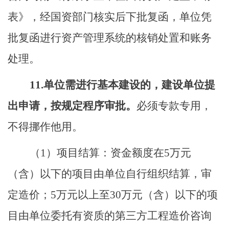
表》，经国资部门核实后下批复函，单位凭
批复函进行资产管理系统的核销处置和账务
处理。
1
1.
单位需进行基本建设的，建设单位提
出申请
，
按规定程序审批。
必须专款专用，
不得挪作他用。
（
1
）
项目结算
：
资金额度在
5
万元
（
含
）
以下的项目由单位自行组织结算，审
定造价
；
5
万元以上至
30万元
（
含
）
以下的项
目
由单位委托有资质的第三方
工
程造价咨询