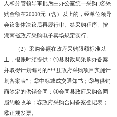
人和分管领导审批后由办公室统一采购 ;②采
购金额在20000元
（
含
）
以上的，经单位领导
会议集体决议后再履行审、签采购程序。按
湖南省政府采购电子卖场规定实行。
（
2
）
采购金额在政府采购限额标准以
上
，
报账时须提供
：
①县财政局采购办备案
并取得计划编号的“**县政府采购项目实施计
划备案表”
；
②中标或成交通知书
；
③与供销
商
签定的
供销合同
；
④会同县政府采购合同
履约验收单
；
⑤政府采购合同备案登记表
；
⑥正规发票。