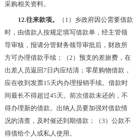
采购相关资料。
1
2.
往来款项
。
（
1）乡
政府因公需要借款
时，由借款人按规定填写借款单，经主管领
导审核，报请分管财务领导审批后，财政所
方可办理借款手续；
（
2
）
预支的差旅费，在
出差人员返回
7日内应结清；零星购物借款，
应在收到发票15天内办理报销手续。借款时
间最长不得超过45天。前次借款未还的，不
得办理新的借款。出纳人员要加强对借款情
况的清查，及时催还到期借款；
（
3
）
公款不
得借给个人或私人使用。