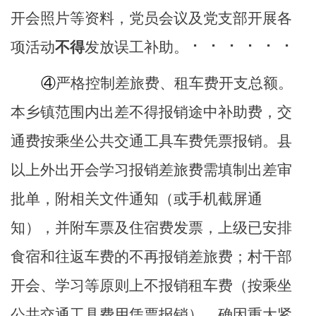
开会照片等资料，党员会议及党支部开展各
项活动
不得
发放误工补助。
⠂ ⠂ ⠂ ⠂ ⠂ ⠂
④
严格控制差旅费、租车费开支总额。
本乡镇范围内出差不得报销途中补助费，交
通费按乘坐公共交通工具车费凭票报销。县
以上外出开会学习报销差旅费需填制出差审
批单，附相关文件通知（或手机截屏通
知），并附车票及住宿费发票，上级已安排
食宿和往返车费的不再报销差旅费；村干部
开会、学习等原则上不报销租车费（按乘坐
公共交通工具费用凭票报销），确因重大紧