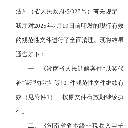
法》（省人民政府令
327
号）有关规定，
我厅对
2025
年
7
月
10
日前印发的现行有效
的规范性文件进行了全面清理。现将结果
通告如下：
一、《湖南省人民调解案件
“
以奖代
补
”
管理办法》等
105
件规范性文件继续有
效（见附件
1
），按原文件有效期继续执
行。
二、《湖南省省本级非税收入电子