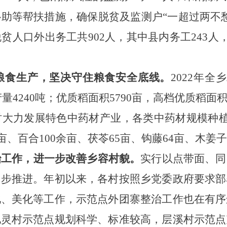
助等帮扶措施，确保脱贫及监测户“一超过两不
人口外出务工共902人，其中县内务工243人，
粮食生产，坚决守住粮食安全底线。
2022年全
产量4240吨；优质稻面积5790亩，高档优质稻面积1
大力发展特色中药材产业，各类中药材规模种植
4亩、百合100余亩、茯苓65亩、钩藤64亩、木姜子
治工作，进一步改善乡容村貌。
实行以点带面、同
同步推进。年初以来，各村按照乡党委政府要求部
化、美化等工作，示范点外团寨整治工作也在有序
地灵村示范点规划科学、标准较高，层溪村示范点