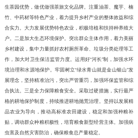
生茶园优势，做优做强茶旅文化品牌。注重油茶、魔芋、楠
竹、中药材等特色产业，着力提升乡村产业的整体效益和综
合实力。大力发展优势特色农业，积极培植和扶持种养殖大
户。二是加大生态环境保护。突出群众主体作用，着力美丽
乡村建设，集中力量抓好农村厕所革命、垃圾分类处理等工
作，加大对卫生保洁监管力度。运用好“河长”制，加强水环
境治理和水源地保护。牢固树立“绿水青山就是金山银山”发
展理念，坚持精准治污，突出严管重罚，加强环保监管和综
合执法。三是全力保障粮食安全。采取过硬措施，实行最严
格的耕地保护制度，持续推进耕地抛荒治理。坚持以发展精
品农业为导向，推动高标准农田建设，稳定和加强种粮补
贴，调动群众种粮积极性，培育粮食新型经营主体。加强病
虫害及自然灾害防治，确保粮食总产量稳定。