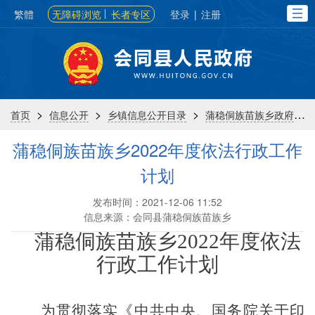
繁體
无障碍浏览
长者专区
登录
|
注册
>
>
>
>
首页
信息公开
乡镇信息公开目录
蒲稳侗族苗族乡政府
蒲稳侗族苗族乡2022年度依法行政工作
计划
发布时间：2021-12-06 11:52
信息来源：会同县蒲稳侗族苗族乡
蒲稳
侗族苗族乡
2022
年度依法
行政工作计划
为贯彻落实《中共中央、国务院关于印