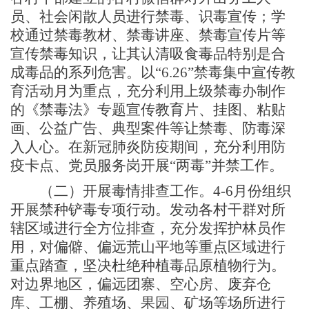
员、社会闲散人员进行禁毒、识毒宣传；学
校通过禁毒教材、禁毒讲座、禁毒宣传片等
宣传禁毒知识，让其认清吸食毒品特别是合
成毒品的系列危害。以
“
6.26
”禁毒集中宣传教
育活动月为重点，充分利用上级禁毒办制作
的《禁毒法》专题宣传教育片、挂图、粘贴
画、公益广告、典型案件等让禁毒、防毒深
入人心。在新冠肺炎防疫期间，充分利用防
疫卡点、党员服务岗开展“两毒”并禁工作。
（二）
开展毒情排查工作。
4-6月份组织
开展禁种铲毒专项行动。发动各村干群对所
辖区域进行全方位排查，充分发挥护林员作
用，对偏僻、偏远荒山平地等重点区域进行
重点踏查，坚决杜绝种植毒品原植物行为。
对边界地区，偏远团寨、空心房、废弃仓
库、工棚、养殖场、果园、矿场等场所进行