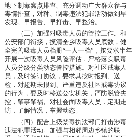
地下制毒窝点排查。充分调动广大群众参与
毒情排查，对种、制毒违法犯罪活动做到早
发现、早报告、早打击、早整治。
（三）
加强对吸毒人员的管控工作。和
公安部门衔接，摸清全乡吸毒人员底数，
健
全
完善吸毒人员档册
“一人一档”，按要求半年
开展一次吸毒人员风险评估，严格落实吸毒
人员分级分类动态管控措施。对社区戒毒人
员，及时签订协议，要求其按时报到、送
检，对超期未报到、严重违反社区戒毒协议
的行为，要及时移送公安机关，严防脱管失
控，肇事肇祸。对社会面吸毒人员，定期走
访，了解情况，掌握动态。
（四）
配合上级禁毒执法部门打击涉毒
违法犯罪活动。
加强与相邻周边乡镇的联