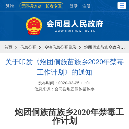
繁體
无障碍浏览
长者专区
登录
|
注册
>
>
>
>
首页
信息公开
乡镇信息公开目录
炮团侗族苗族乡政府
关于印发《炮团侗族苗族乡2020年禁毒
工作计划》的通知
发布时间：2020-03-25 11:01
信息来源：会同县炮团侗族苗族乡
炮团侗族苗族乡
2020年
禁毒工
作
计划