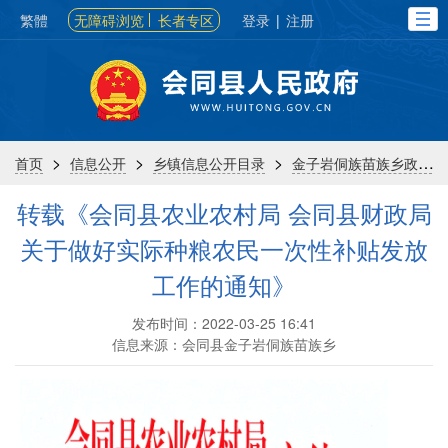
繁體
无障碍浏览
长者专区
登录
|
注册
>
>
>
首页
信息公开
乡镇信息公开目录
金子岩侗族苗族乡政府
转载《会同县农业农村局 会同县财政局
关于做好实际种粮农民一次性补贴发放
工作的通知》
发布时间：2022-03-25 16:41
信息来源：会同县金子岩侗族苗族乡