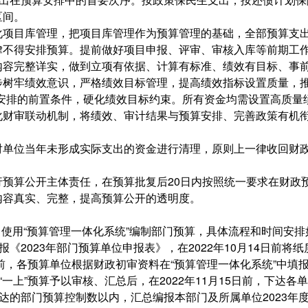
区间。
化项目库管理，把项目库管理作为预算管理的基础，全部预算支
律不得安排预算。提前做好项目申报、评审、审核入库等前期工
内容完整详实，做到立项有依据、计算有标准、绩效有目标、事
步树牢绩效意识，严格绩效目标管理，提高绩效指标设置质量，推
算安排的前置条件，硬化绩效目标约束。所有资金均需设置高质量
化财审联动机制，将绩效、审计结果与预算安排、完善政策有机
对单位当年未形成实际支出的资金进行清理，原则上一律收回财
预算公开主体责任，在预算批复后20日内按照统一要求在财政
内容真实、完整，提高预算公开的透明度。
序，使用“预算管理一体化系统”编制部门预算，具体流程和时间安排
报《2023年部门预算单位申报表》，在2022年10月14日前
以前，各预算单位根据财政初审资料在“预算管理一体化系统”中填
一上”预算予以审核、汇总后，在2022年11月15日前，下达各
达的部门预算控制数以内，汇总编报本部门及所属单位2023年度预