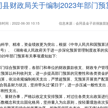
县财政局关于编制2023年部门预
时间：2022-06-30 10:15
信息来源：会同县金子岩侗族苗
为科学、精准，资金绩效更为突出，根据《中华人民共和国预算
5号）、《湖南省人民政府关于进一步深化预算管理制度改革的实施
23年部门预算有关事项通知如下:
部门综合预算管理，各部门和单位的财政拨款收支、财政专户管
在预算以外列收列支，进一步提高部门预算的完整性和各类资金
预算，依法依规编制相关支出，严禁超预算、无预算开展资产配
结合我县财力状况，坚持带头过“紧日子”，进一步压减一般性支出
非刚性支出。
行、量财办事，严格以收定支安排预算，对过往各类支出政策进
基数概念和支出固化格局，坚持量入为出原则，按轻重缓急依次
支出在预算安排中的首要次序。按政策保民生支出，按还债计划