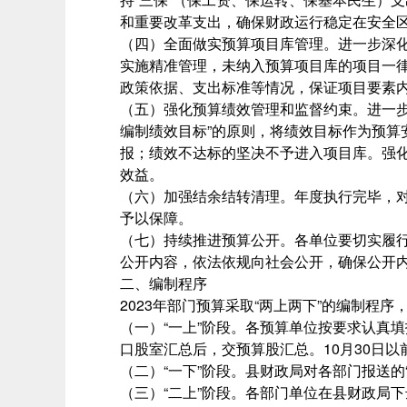
和重要改革支出，确保财政运行稳定在安全
（四）全面做实预算项目库管理。进一步深
实施精准管理，未纳入预算项目库的项目一
政策依据、支出标准等情况，保证项目要素
（五）强化预算绩效管理和监督约束。进一
编制绩效目标”的原则，将绩效目标作为预
报；绩效不达标的坚决不予进入项目库。强
效益。
（六）加强结余结转清理。年度执行完毕，
予以保障。
（七）持续推进预算公开。各单位要切实履行
公开内容，依法依规向社会公开，确保公开
二、编制程序
2023年部门预算采取“两上两下”的编制程
（一）“一上”阶段。各预算单位按要求认真填
口股室汇总后，交预算股汇总。10月30日
（二）“一下”阶段。县财政局对各部门报送的“
（三）“二上”阶段。各部门单位在县财政局下