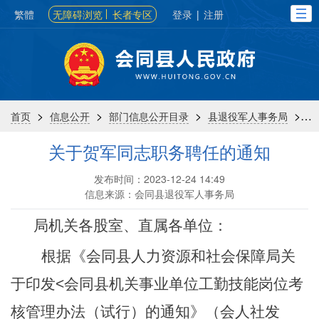
繁體
无障碍浏览
长者专区
登录
|
注册
>
>
>
>
首页
信息公开
部门信息公开目录
县退役军人事务局
关于贺军同志职务聘任的通知
发布时间：2023-12-24 14:49
信息来源：会同县退役军人事务局
局机关各股室、直属各单位
：
根据《会同县人力资源和社会保障局关
于
印发
<
会同县
机关事业单位工勤
技能岗位考
核管理办法（试行）
的通知》（
会
人社
发