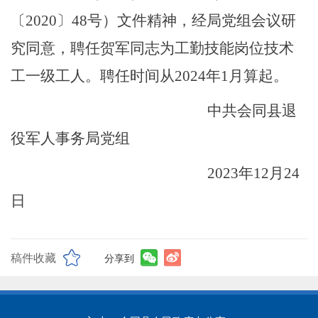
〔
20
20
〕
48
号）
文件精神
，经
局党组会议
研
究同意，聘任
贺军
同志为工
勤技能岗位技术
工
一级
工人。
聘
任
时间从
20
24
年
1月算起。
中共会同县退
役军人事务局党组
202
3
年
12
月
24
日
稿件收藏
分享到