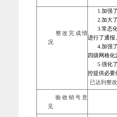
1.加
2.加
3.常
整改完成情
进行了通报
况
4.加
四级网格化
5.强
控提供必要
已
达到整
验收销号意
见