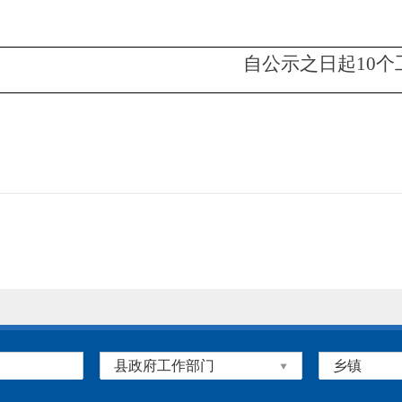
自公示之日起
10