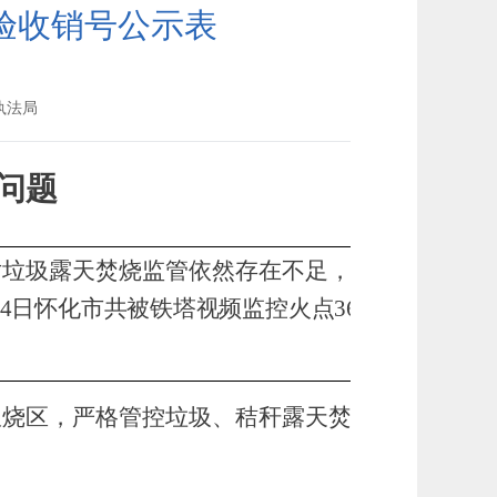
验收销号公示表
执法局
问题
对垃圾露天焚烧监管依然存在不足，
2023年怀化
-24日怀化市共被铁塔视频监控火点3614个，全
限烧区，严格管控垃圾、秸秆露天焚烧，提高环境