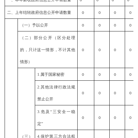
0
0
0
0
二、上年结转政府信息公开申请数量
0
0
0
0
（一）予以公开
0
0
0
0
（二）部分公开（区分处理
的，只计这一情形，不计其他
0
0
0
0
情形）
1.属于国家秘密
0
0
0
0
2.其他法律行政法规
0
0
0
0
禁止公开
3.危及“三安全一稳
0
0
0
0
定”
4.保护第三方合法权
（三）