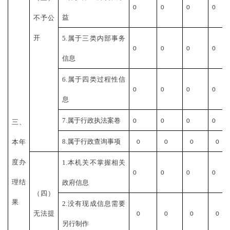
0
0
0
0
益
不予公
开
5.属于三类内部事务
0
0
0
0
信息
6.属于四类过程性信
0
0
0
0
息
7.属于行政执法案卷
0
0
0
0
三、
8.属于行政查询事项
本年
0
0
0
0
度办
1.本机关不掌握相关
0
0
0
0
理结
政府信息
（四）
果
2.没有现成信息需要
无法提
0
0
0
0
另行制作