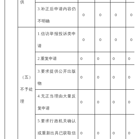
供
3.补正后申请内容仍
0
0
0
0
不明确
1.信访举报投诉类申
0
0
0
0
请
2.重复申请
0
0
0
0
3.要求提供公开出版
（五）
0
0
0
0
物
不予处
4.无正当理由大量反
理
0
0
0
0
复申请
5.要求行政机关确认
或重新出具已获取信
0
0
0
0