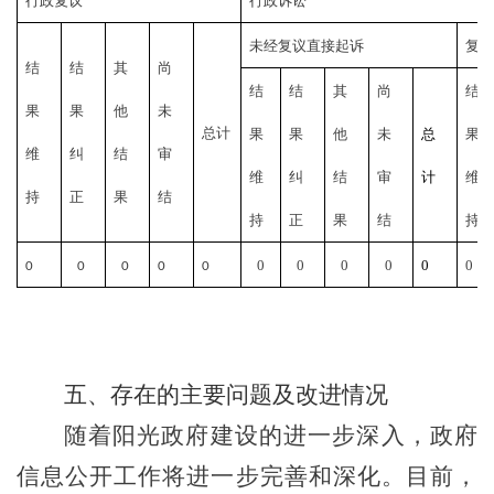
行政复议
行政诉讼
未经复议直接起诉
复
结
结
其
尚
结
结
其
尚
结
果
果
他
未
总计
果
果
他
未
总
果
维
纠
结
审
维
纠
结
审
计
维
持
正
果
结
持
正
果
结
持
0
0
0
0
0
0
0
0
0
0
0
五、存在的主要问题及改进情况
随着阳光政府建设的进一步深入，政府
信息公开工作将进一步完善和深化。目前，