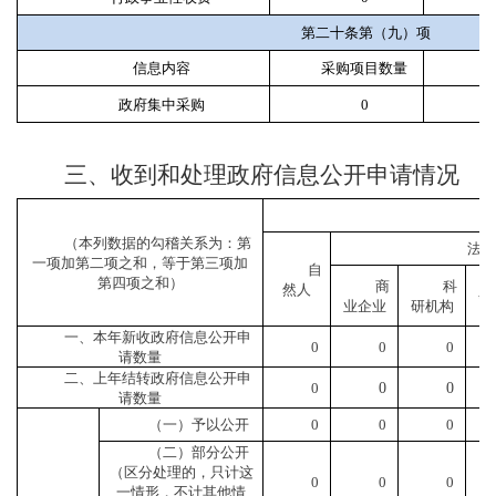
第二十条第（九）项
信息内容
采购项目数量
政府集中采购
0
三、收到和处理政府信息公开申请情况
申
（本列数据的勾稽关系为：第
法人
一项加第二项之和，等于第三项加
自
第四项之和）
商
科
然人
会
业企业
研机构
一、本年新收政府信息公开申
0
0
0
请数量
二、上年结转政府信息公开申
0
0
0
请数量
（一）予以公开
0
0
0
（二）部分公开
（区分处理的，只计这
0
0
0
一情形，不计其他情