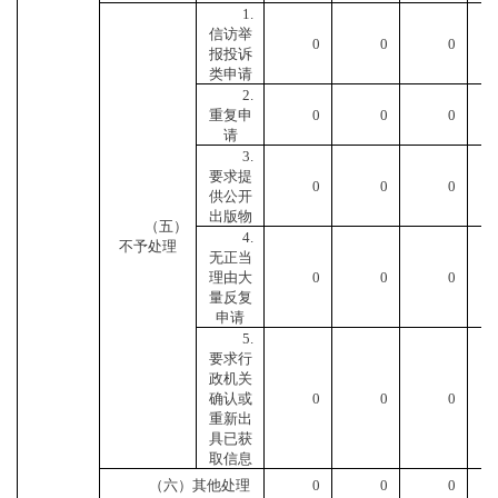
1.
信访举
0
0
0
报投诉
类申请
2.
重复申
0
0
0
请
3.
要求提
0
0
0
供公开
出版物
（五）
4.
不予处理
无正当
理由大
0
0
0
量反复
申请
5.
要求行
政机关
确认或
0
0
0
重新出
具已获
取信息
（六）其他处理
0
0
0