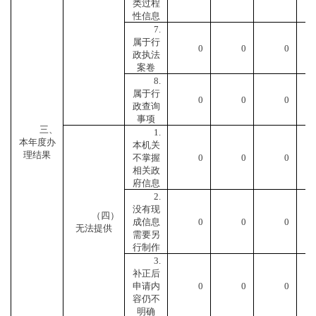
类过程
性信息
7.
属于行
0
0
0
政执法
案卷
8.
属于行
0
0
0
政查询
事项
三、
1.
本年度办
本机关
理结果
不掌握
0
0
0
相关政
府信息
2.
没有现
（四）
成信息
0
0
0
无法提供
需要另
行制作
3.
补正后
申请内
0
0
0
容仍不
明确