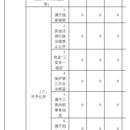
形）
1.
属于国
0
0
0
家秘密
2.
其他法
律行政
0
0
0
法规禁
止公开
3.
危及
“三
0
0
0
安全一
稳定”
4.
保护第
0
0
0
三方合
法权益
（三）
5.
不予公开
属于三
类内部
0
0
0
事务信
息
6.
属于四
0
0
0