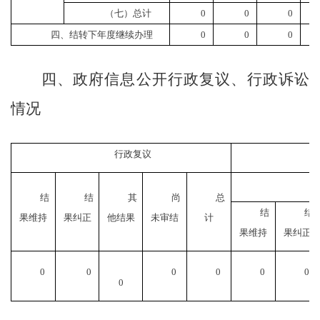
（七）总计
0
0
0
四、结转下年度继续办理
0
0
0
四、政府信息公开行政复议、行政诉讼
情况
行政复议
结
结
其
尚
总
结
结
果维持
果纠正
他结果
未审结
计
果维持
果纠正
0
0
0
0
0
0
0