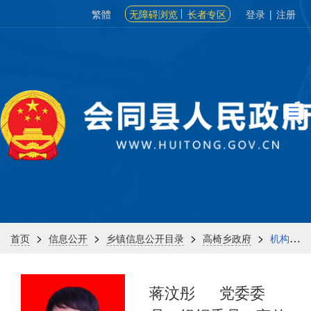
繁體
无障碍浏览
长者专区
登录
|
注册
>
>
>
>
首页
信息公开
乡镇信息公开目录
高椅乡政府
机构信息
蒋汶彤
党委委