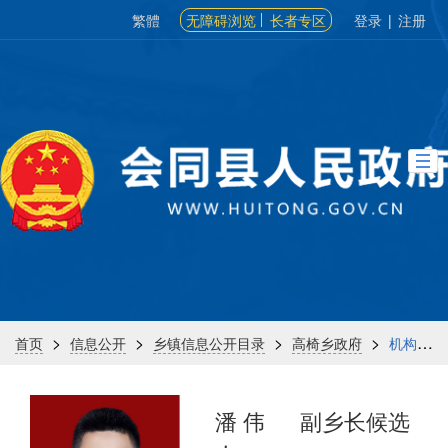
繁體
无障碍浏览
长者专区
登录
|
注册
>
>
>
>
首页
信息公开
乡镇信息公开目录
高椅乡政府
机构信息
潘 伟
副乡长候选