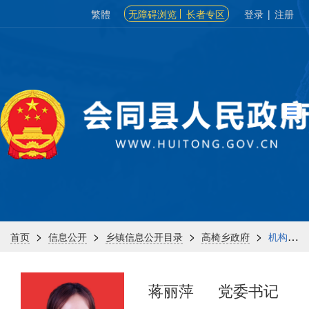
繁體
无障碍浏览
长者专区
登录
|
注册
>
>
>
>
首页
信息公开
乡镇信息公开目录
高椅乡政府
机构信息
蒋丽萍
党委书记