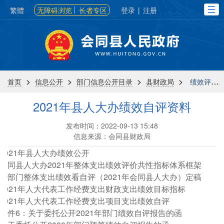
繁體
无障碍浏览
长者专区
登录
|
注册
>
>
>
>
首页
信息公开
部门信息公开目录
县财政局
绩效评价
2021年县人大办绩效自评资料
发布时间：2022-09-13 15:48
信息来源：会同县财政局
2021年县人大办绩效公开
会同县人大办2021年整体支出绩效评价共性指标体系框架
新部门整体支出绩效看自评（2021年会同县人大办）定稿
2021年人大代表工作经费支出财政支出绩效目标指标
2021年人大代表工作经费支出项目支出绩效自评
附件6：关于委托公开2021年部门绩效自评报告的函