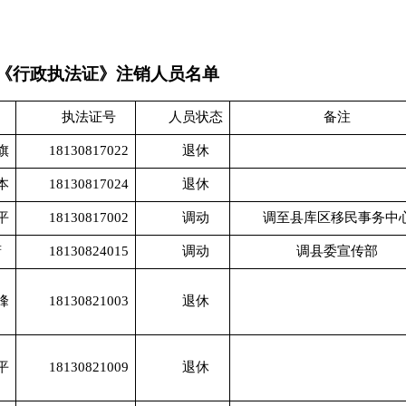
《行政执法证》注销人员名单
名
执法证号
人员状态
备注
旗
18130817022
退休
本
18130817024
退休
平
18130817002
调动
调至县库区移民事务中
萧
18130824015
调动
调县委宣传部
峰
18130821003
退休
平
18130821009
退休