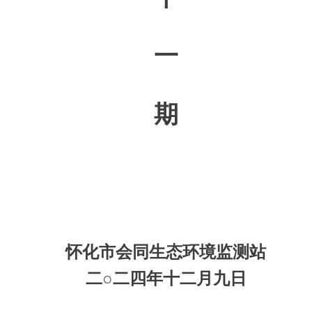
一
期
怀化市会同生态环境监测站
二
○二
四
年
十二
月
九
日