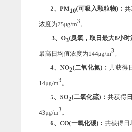
2
、
PM
(
可吸入颗粒物
)
：
共
10
3
浓度为
75μ
g/m
。
3
、
O
(
臭氧
，
取日最大
8小时
3
3
最高日均值浓度为
144μ
g/m
。
4
、
NO
(
二氧化氮
)
：
共获得
2
3
14μ
g/m
。
5
、
SO
(
二氧化硫
)
：
共获得
2
3
43μ
g/m
。
6
、
CO(
一氧化碳
)
：
共获得日