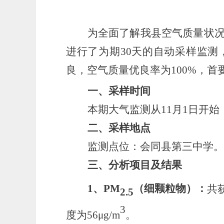
为全面了解我县空气质量状
进行了为期
30天
的自动采样监测
良，
空气质量优良率为
100
%，首
一、采样时间
本期大气监测从
11月
1日开始
二、采样地点
监测点位：会同县
第三中学
。
三、分析项目及结果
1
、
PM
（细颗粒物）
：
共
2.5
3
度为
56μ
g/m
。