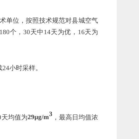
术单位，按照技术规范对县城空气
180
个，
30天
中
14天
为优，
16天为
续
24小时采样。
3
0天
均值为
29μ
g/m
，最高日均值浓