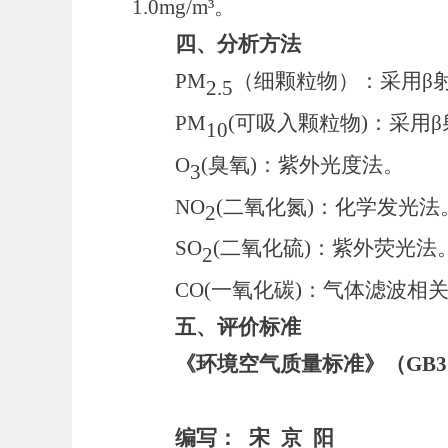
1.0
mg/m³。
四、分析方法
PM
（细颗粒物）
：采用
β
2.5
PM
(可吸入颗粒物)
：采用
10
O
(
臭氧
)
：紫外光度法。
3
NO
(
二氧化氮
)
：化学发光法
2
SO
(
二氧化硫
)
：紫外荧光法
2
CO(
一氧化碳
)
：气体滤波相
五、评价标准
《环境空气质量标准》（
GB
编写：
宋
京
阳