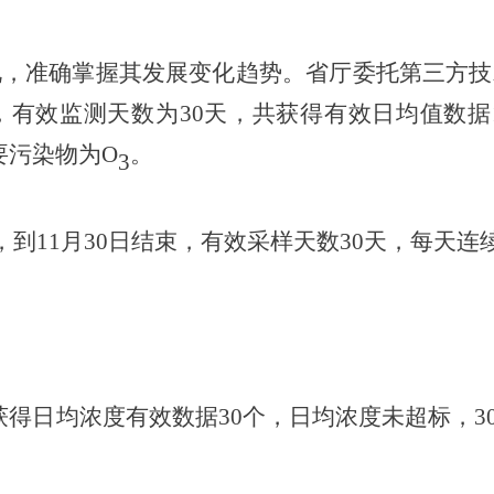
况，准确掌握其发展变化趋势。省厅委托第三方技
，有效监测天数为
30天
，共获得有效日均值数据
要污染物为O
。
3
，到
11月
30日
结束，有效采样天数
30天
，每天连
获得日均浓度有效数据
30个
，日均浓度
未超标
，
3