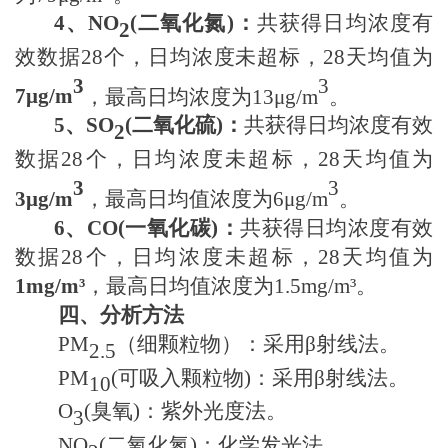
4
、
NO
(
二氧化氮
)
：
共获得日均浓度有
2
效数据
28个
，日均浓度未超标，
28天
均值为
3
3
7μ
g/m
，最高日均浓度为
13μ
g/m
。
5
、
SO
(
二氧化硫
)
：
共获得日均浓度有效
2
数据
28个
，日均浓度未超标，
28天
均值为
3
3
3μ
g/m
，最高日均值浓度为
6μ
g/m
。
6
、
CO(
一氧化碳
)
：
共获得日均浓度有效
数据
28个
，日均浓度未超标，
28天
均值为
1
mg/m³
，最高日均值浓度为
1.5
mg/m³。
四、分析方法
PM
（细颗粒物）
：采用
β射线法。
2.5
PM
(可吸入颗粒物)
：采用
β射线法。
10
O
(
臭氧
)
：紫外光度法。
3
NO
(
二氧化氮
)
：化学发光法。