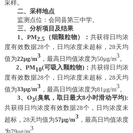
采样。
二、采样地点
监测点位：会同县
第三中学
。
三、分析项目及结果
1
、
PM
（细颗粒物）
：
共获得日均浓
2.5
度有效数据
28个
，日均浓度未超标，
28天
均
3
3
值为
22μ
g/m
，最高日均值浓度为
50μ
g/m
。
2
、
PM
(
可吸入颗粒物
)
：
共获得日均浓
10
度有效数据
28个
，日均浓度未超标，
28天
均
3
3
值为
33μ
g/m
，最高日均值浓度为
81μ
g/m
。
3
、
O
(
臭氧
，
取日最大
8小时滑动平均)
:
3
共获得日均浓度有效数据
28个
，日均浓度未
3
超标，
28天
均值为
57μ
g/m
，最高日均值浓度
3
为
79μ
g/m
。