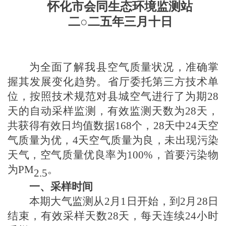
怀化市会同生态环境监测站
二
○二
五
年
三
月
十
日
为全面了解我县空气质量状况，准确掌
握其发展变化趋势。省厅委托第三方技术单
位，按照技术规范对县城空气进行了为期
28
天
的自动采样监测，有效监测天数为
28天
，
共获得有效日均值数据
168
个，
28天
中
24天空
气质量
为优，
4天空气质量为良，未出现污染
天气，
空气质量优良率为
100
%，首要污染物
为
PM
。
2.5
一、采样时间
本期大气监测从
2月
1日开始，到
2月28
日
结束，有效采样天数
28天
，每天连续
24小时