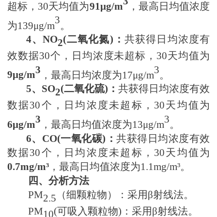
3
超标，
30天
均值为
91μ
g/m
，最高日均值浓度
3
为
139μ
g/m
。
4
、
NO
(
二氧化氮
)
：
共获得日均浓度有
2
效数据
30个
，日均浓度未超标，
30天
均值为
3
3
9μ
g/m
，最高日均浓度为
17μ
g/m
。
5
、
SO
(
二氧化硫
)
：
共获得日均浓度有效
2
数据
30个
，日均浓度未超标，
30天
均值为
3
3
6μ
g/m
，最高日均值浓度为
13μ
g/m
。
6
、
CO(
一氧化碳
)
：
共获得日均浓度有效
数据
30个
，日均浓度未超标，
30天
均值为
0.7
mg/m³
，最高日均值浓度为
1.1
mg/m³。
四、分析方法
PM
（细颗粒物）
：采用
β射线法。
2.5
PM
(可吸入颗粒物)
：采用
β射线法。
10