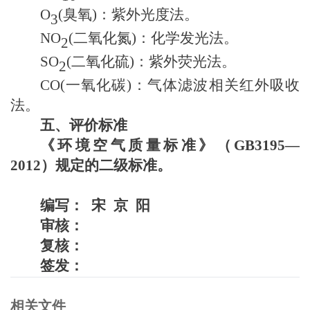
O
(
臭氧
)
：紫外光度法。
3
NO
(
二氧化氮
)
：化学发光法。
2
SO
(
二氧化硫
)
：紫外荧光法。
2
CO(
一氧化碳
)
：气体滤波相关红外吸收
法。
五、评价标准
《环境空气质量标准》（
GB3195—
2012）规定的二级标准。
编写：
宋
京
阳
审核：
复核：
签发：
相关文件