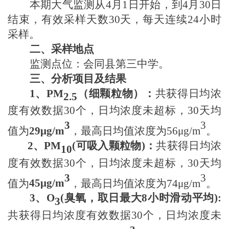
本期大气监测从
4月
1日开始，到
4月30
日
结束，有效采样天数
30天
，每天连续
24小时
采样。
二、采样地点
监测点位：会同县
第三中学
。
三、分析项目及结果
1
、
PM
（细颗粒物）
：
共获得日均浓
2.5
度有效数据
30个
，日均浓度未超标，
30天
均
3
3
值为
29μ
g/m
，最高日均值浓度为
56μ
g/m
。
2
、
PM
(
可吸入颗粒物
)
：
共获得日均浓
10
度有效数据
30个
，日均浓度未超标，
30天
均
3
3
值为
45μ
g/m
，最高日均值浓度为
74μ
g/m
。
3
、
O
(
臭氧
，
取日最大
8小时滑动平均)
:
3
共获得日均浓度有效数据
30个
，日均浓度未