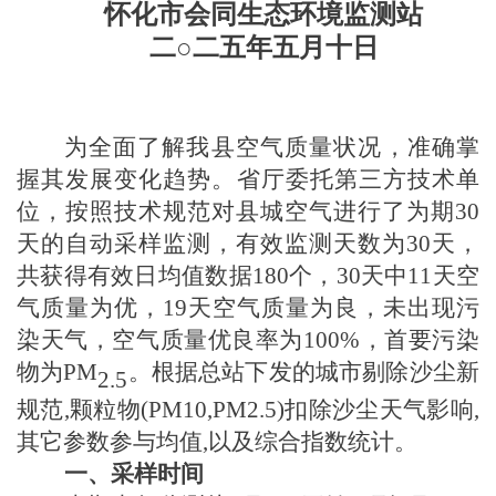
怀化市会同生态环境监测站
二
○二
五
年
五
月
十
日
为全面了解我县空气质量状况，准确掌
握其发展变化趋势。省厅委托第三方技术单
位，按照技术规范对县城空气进行了为期
30
天
的自动采样监测，有效监测天数为
30天
，
共获得有效日均值数据
180
个，
30天
中
11天空
气质量
为优，
19天空气质量为良，未出现污
染天气，
空气质量优良率为
100
%，首要污染
物为
PM
。根据总站下发的城市剔除沙尘新
2.5
规范
,颗粒物(PM10,PM2.5)扣除沙尘天气影响,
其它参数参与均值,以及综合指数统计。
一、采样时间