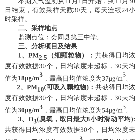
本期大气监测从
11月
1日开始，到
11月30
日
结束，有效采样天数
30天
，每天连续24小
时采样。
二、采样地点
监测点位：会同县
第三中学
。
三、分析项目及结果
1
、PM
（细颗粒物）
：
共获得日均浓
2.5
度有效数据
30个
，日均浓度未超标，
30天
均
3
3
值为
18μ
g/m
，最高日均值浓度为
37μ
g/m
。
2
、
PM
(
可吸入颗粒物
)
：
共获得日均浓
10
度有效数据
30个
，日均浓度未超标，
30天
均
3
3
值为
30μ
g/m
，最高日均值浓度为
54μ
g/m
。
3
、
O
(
臭氧
，
取日最大8小时滑动平均)
:
3
共获得日均浓度有效数据
30个
，日均浓度未
3