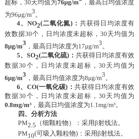
超标，
30天
均值为
76μ
g/m
，最高日均值浓度
3
为
96μ
g/m
。
4
、
NO
(
二氧化氮
)
：
共获得日均浓度有
2
效数据
30个
，日均浓度未超标，
30天
均值为
3
3
8μ
g/m
，最高日均浓度为
17μ
g/m
。
5
、
SO
(
二氧化硫
)
：
共获得日均浓度有效
2
数据
30个
，日均浓度未超标，
30天
均值为
3
3
6μ
g/m
，最高日均值浓度为
8μ
g/m
。
6
、
CO(
一氧化碳
)
：
共获得日均浓度有效
数据
30个
，日均浓度未超标，
30天
均值为
0.8
mg/m³
，最高日均值浓度为
1.1
mg/m³。
四、分析方法
PM
（细颗粒物）
：采用β射线法。
2.5
PM
(可吸入颗粒物)
：采用β射线法。
10