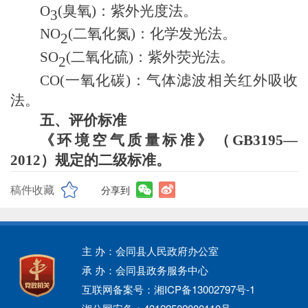
O
(
臭氧
)
：紫外光度法。
3
NO
(
二氧化氮
)
：化学发光法。
2
SO
(
二氧化硫
)
：紫外荧光法。
2
CO(
一氧化碳
)
：气体滤波相关红外吸收
法。
五、评价标准
《环境空气质量标准》（GB3195—
2012）规定的二级标准。
稿件收藏
分享到
主 办：会同县人民政府办公室
承 办：会同县政务服务中心
互联网备案号：湘ICP备13002797号-1