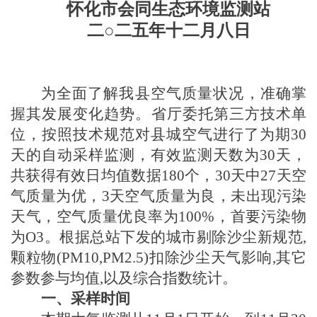
怀化市会同生态环境监测站
二○二
五
年
十二
月
八
日
为全面了解我县空气质量状况，准确掌
握其发展变化趋势。省厅委托第三方技术单
位，按照技术规范对县城空气进行了为期
30
天
的自动采样监测，有效监测天数为
30天
，
共获得有效日均值数据
180
个，
30天
中
27天空
气质量
为优，
3天空气质量为良，未出现污染
天气，
空气质量优良率为
100
%，首要污染物
为O3
。根据总站下发的城市剔除沙尘新规范,
颗粒物(PM10,PM2.5)扣除沙尘天气影响,其它
参数参与均值,以及综合指数统计。
一、采样时间