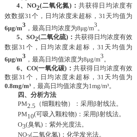
4
、
NO
(
二氧化氮
)
：
共获得日均浓度有
2
效数据
31个
，日均浓度未超标，
31天
均值为
3
3
6μ
g/m
，最高日均浓度为
8μ
g/m
。
5
、
SO
(
二氧化硫
)
：
共获得日均浓度有效
2
数据
31个
，日均浓度未超标，
31天
均值为
3
3
6μ
g/m
，最高日均值浓度为
8μ
g/m
。
6
、
CO(
一氧化碳
)
：
共获得日均浓度有效
数据
31个
，日均浓度未超标，
31天
均值为
0.8
mg/m³
，最高日均值浓度为
1
mg/m³。
四、分析方法
PM
（细颗粒物）
：采用β射线法。
2.5
PM
(可吸入颗粒物)
：采用β射线法。
10
O
(
臭氧
)
：紫外光度法。
3
NO
(
二氧化氮
)
：化学发光法。
2