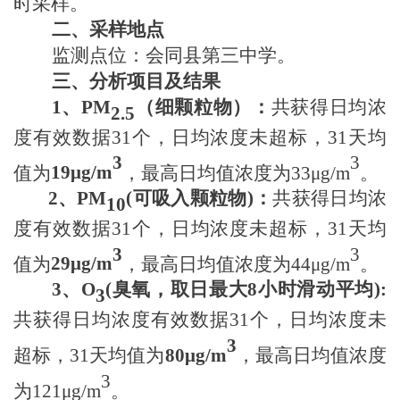
时采样。
二、采样地点
监测点位：会同县
第三中学
。
三、分析项目及结果
1
、PM
（细颗粒物）
：
共获得日均浓
2.5
度有效数据
31个
，日均浓度未超标，
31天
均
3
3
值为
19μ
g/m
，最高日均值浓度为
33μ
g/m
。
2
、
PM
(
可吸入颗粒物
)
：
共获得日均浓
10
度有效数据
31个
，日均浓度未超标，
31天
均
3
3
值为
29μ
g/m
，最高日均值浓度为
44μ
g/m
。
3
、
O
(
臭氧
，
取日最大8小时滑动平均)
:
3
共获得日均浓度有效数据
31个
，日均浓度未
3
超标，
31天
均值为
80μ
g/m
，最高日均值浓度
3
为
121μ
g/m
。