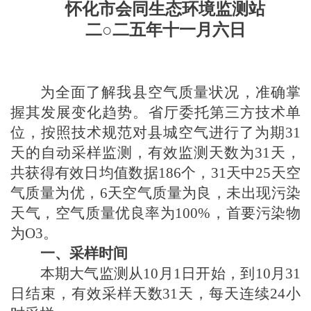
怀化市会同生态环境监测站
二○二
五
年
十一
月
六
日
为全面了解我县空气质量状况，准确掌
握其发展变化趋势。省厅委托第三方技术单
位，按照技术规范对县城空气进行了为期
31
天
的自动采样监测，有效监测天数为
31天
，
共获得有效日均值数据
186
个，
31天
中
25天空
气质量
为优，
6天空气质量为良，未出现污染
天气，
空气质量优良率为
100
%，首要污染物
为O3
。
一、采样时间
本期大气监测从
10月
1日开始，到
10月31
日
结束，有效采样天数
31天
，每天连续24小