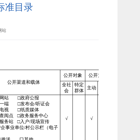
标准目录
网站
公开对象
公开方式
公开层级
公开渠道和载体
全社
特定
依申
主动
县级
乡级
会
群体
请
府网站
□政府公报
微一端
□发布会/听证会
播电视
□纸质媒体
开查阅点
□政务服务中心
√
√
√
民服务站
□入户/现场宣传
/企事业单位/村公示栏（电子
准推送
口其他