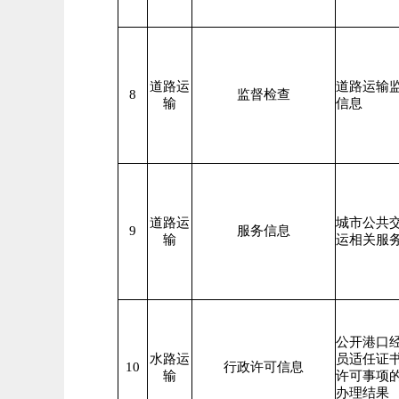
道路运
道路运输
8
监督检查
输
信息
道路运
城市公共
9
服务信息
输
运相关服
公开港口
水路运
员适任证
10
行政许可信息
输
许可事项
办理结果