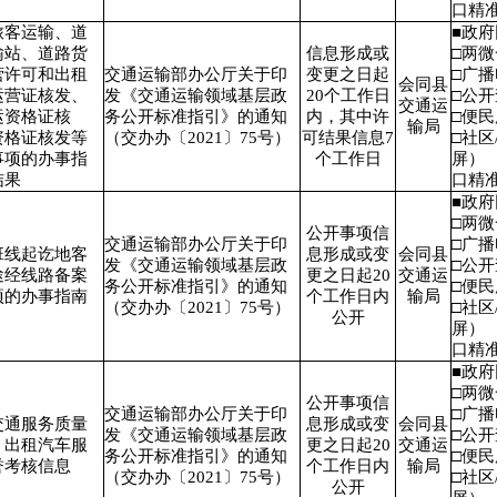
口精
旅客运输、道
■政
输站、道路货
信息形成或
□两
营许可和出租
交通运输部办公厅关于印
变更之日起
□广
会同县
运营证核发、
发《交通运输领域基层政
20个工作日
□公
交通运
运资格证核
务公开标准指引》的通知
内，其中许
□便
输局
资格证核发等
（交办办〔2021〕75号）
可结果信息7
□社区
事项的办事指
个工作日
屏）
结果
口精
■政
□两
公开事项信
交通运输部办公厅关于印
□广
班线起讫地客
息形成或变
会同县
发《交通运输领域基层政
□公
途经线路备案
更之日起20
交通运
务公开标准指引》的通知
□便
项的办事指南
个工作日内
输局
（交办办〔2021〕75号）
□社区
公开
屏）
口精
■政
□两
公开事项信
交通运输部办公厅关于印
□广
交通服务质量
息形成或变
会同县
发《交通运输领域基层政
□公
、出租汽车服
更之日起20
交通运
务公开标准指引》的通知
□便
誉考核信息
个工作日内
输局
（交办办〔2021〕75号）
□社区
公开