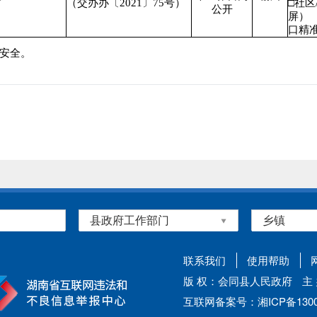
（交办办〔2021〕75号）
□社区
公开
屏）
口精
安全。
联系我们
使用帮助
版 权：会同县人民政府
主
互联网备案号：湘ICP备13002