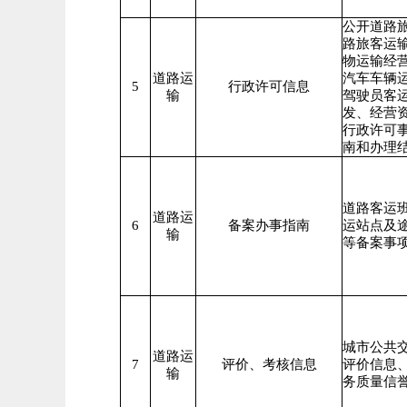
公开道路
路旅客运
物运输经
道路运
汽车车辆
5
行政许可信息
输
驾驶员客
发、经营
行政许可
南和办理
道路客运
道路运
6
备案办事指南
运站点及
输
等备案事
城市公共
道路运
7
评价、考核信息
评价信息
输
务质量信