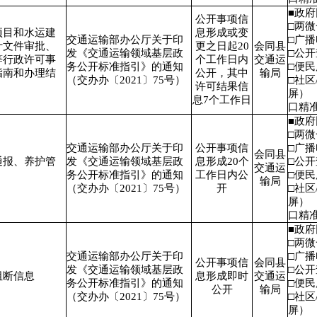
■政
公开事项信
□两
项目和水运建
息形成或变
交通运输部办公厅关于印
□广
计文件审批、
更之日起20
会同县
发《交通运输领域基层政
□公
等行政许可事
个工作日内
交通运
务公开标准指引》的通知
□便
指南和办理结
公开，其中
输局
（交办办〔2021〕75号）
□社区
许可结果信
屏）
息7个工作日
口精
■政
□两
交通运输部办公厅关于印
公开事项信
□广
会同县
通报、养护管
发《交通运输领域基层政
息形成20个
□公
交通运
务公开标准指引》的通知
工作日内公
□便
输局
（交办办〔2021〕75号）
开
□社区
屏）
口精
■政
□两
交通运输部办公厅关于印
□广
公开事项信
会同县
发《交通运输领域基层政
□公
阻断信息
息形成即时
交通运
务公开标准指引》的通知
□便
公开
输局
（交办办〔2021〕75号）
□社区
屏）