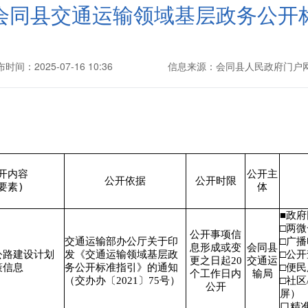
会同县交通运输领域基层政务公开
时间：2025-07-16 10:36
信息来源：会同县人民政府门户
开内容
公开主
公开依据
公开时限
要素)
体
■政
□两
公开事项信
交通运输部办公厅关于印
□广
息形成或变
会同县
公路建设计划
发《交通运输领域基层政
□公
更之日起20
交通运
策信息
务公开标准指引》的通知
□便
个工作日内
输局
（交办办〔2021〕75号）
□社区
公开
屏）
口精