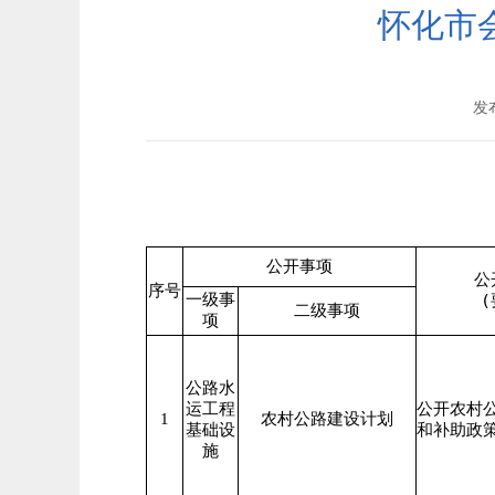
怀化市
发布
公开事项
公
序号
一级事
(
二级事项
项
公路水
运工程
公开农村
1
农村公路建设计划
基础设
和补助政
施