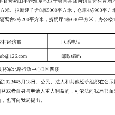
舟奶山羊养殖基地位于会同县团河镇官舟村育场坪
平方米。拟新建羊舍8栋5000平方米，仓库4栋900平方
，隔离舍2栋200平方米，挤奶厅4栋640平方米，办公楼
农村经济股
联系电话
mb@126.com
邮政编码
县将军北路行政中心
B区四楼
2日至2023年5月18日。公民、法人和其他经济组织在
利益或者自身与申请人重大利益的，可依法向我局书面
的，也可向我局提出。