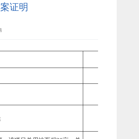
备案证明
局
筹