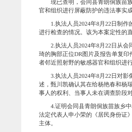
现已查明，
会同县青朗侗族苗
官和组织进行屏蔽防护的
违法
事实
1.
执法人员
2024年8月22日制作
进行检查的情况。该为本案定性的
2.执法人员2024年8月22
琦的胸部正位DR图片及报告单复印
者邻近照射野的敏感器官和组织进
3.执法人员2024年8月22
述，甄川凯
确认其在给
杨艳春和杨
事人的权利、当事人未在调查阶段
4.证明会同县青朗侗族苗族乡
法定代表人申小荣的《居民身份证》
主体。