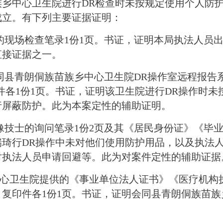
族乡中心卫生院进行
DR检查时未按规定使用个人防
成立
。有下列主要证据证明：
的
现场检查笔录
1份1页。书证，
证明本局执法人员
直接证据
之一。
日从会同县青朗侗族苗族乡中心卫生院DR操作室远程
件各1份1页。书证，证明
该
卫生院进行
DR操作时未
行屏蔽防护。此为本案定性的辅助证明。
日对影像技士的询问笔录1份2页及其《居民身份证》《
瑞琦行
DR操作中未对他们使用防护用品
，以及执法
对执法人员申请回避等。此为对案件定性的辅助证据
中心卫生院提供的《事业单位法人证书》《医疗机构
复印件各1份1页。书证，证明会同县青朗侗族苗