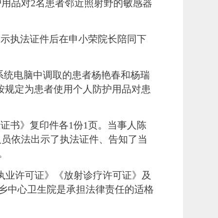
护用品对2名患者邻近照射野的敏感器
出示执法证件后在申小荣院长陪同下
报告系统电脑中调取的患者杨艳春和杨瑞
按规定
为
患者使用个人防护用品
对
患
毕业证书》复印件各1份1页。当事人陈
人员依法出示了执法证件、告知了当
。
执业许可证》《放射诊疗许可证》及
族乡中心卫生院是承担法律责任的适格