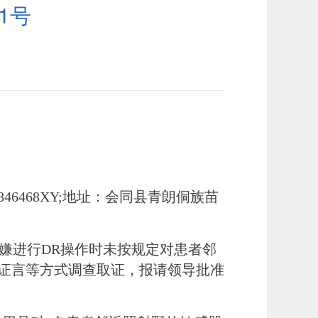
1号
544846468XY;地址：会同县青朗侗族苗
嫌进行
DR操作时未按规定对患者邻
证言等
方式调查取证，报请领导批
准