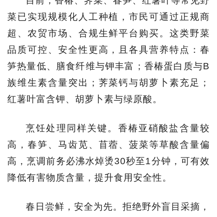
目前，香椿、荠菜、春笋、红薯叶等常见野
菜已实现规模化人工种植，市民可通过正规商
超、农贸市场、合规生鲜平台购买。这类野菜
品质可控、安全性更高，且各具营养特点：春
笋热量低、膳食纤维与钾丰富；香椿蛋白质与B
族维生素含量突出；荠菜钙与胡萝卜素充足；
红薯叶富含钾、胡萝卜素与绿原酸。
烹饪处理同样关键。香椿亚硝酸盐含量较
高，春笋、马齿苋、苜蓿、菠菜等草酸含量偏
高，烹调前务必沸水焯烫30秒至1分钟，可有效
降低有害物质含量，提升食用安全性。
春日尝鲜，安全为先。拒绝野外盲目采摘，