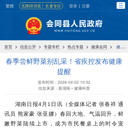
繁體
无障碍浏览
长者专区
登录
|
注册
>
>
>
>
>
首页
信息公开
专题专栏
热点专题
健康会同
健康知识
春季尝鲜野菜别乱采！省疾控发布健康
提醒
发布时间：2026-04-02 10:32
信息来源：新湖南 • 健康科普
湖南日报4月1日讯（全媒体记者 张春祥 通
讯员 熊家豪 张亚娜）春回大地、气温回升，鲜
嫩野菜陆续上市，成为市民餐桌上的时令宠