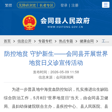
繁體
无障碍浏览
长者专区
登录
|
注册
>
>
>
>
>
首页
信息公开
专题专栏
热点专题
健康会同
工作动态
防控地贫 守护新生——会同县开展世界
地贫日义诊宣传活动
发布时间：2026-05-09 11:58
信息来源：会同新闻网
为进一步普及地中海贫血防控知识，扎实推进出生缺陷
综合防治工作，5月8日“世界地贫日”当天，由会同县卫健
局、县妇幼保健院联合主办，县疾控中心、县人民医院、县