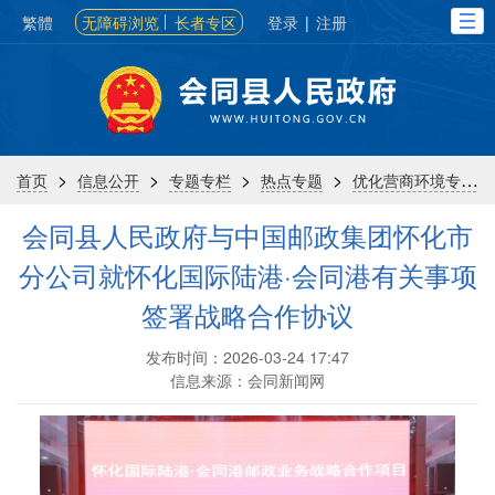
繁體
无障碍浏览
长者专区
登录
|
注册
>
>
>
>
首页
信息公开
专题专栏
热点专题
优化营商环境专栏
会同县人民政府与中国邮政集团怀化市
分公司就怀化国际陆港·会同港有关事项
签署战略合作协议
发布时间：2026-03-24 17:47
信息来源：会同新闻网