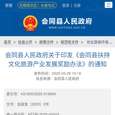
繁體
无障碍浏览
长者专区
登录
|
注册
>
>
>
>
首页
信息公开
政策文件
规范性文件
优化营商环境类
会同县人民政府关于印发《会同县扶持
文化旅游产业发展奖励办法》的通知
发布时间：2025-05-29 15:16
信息来源：会同县人民政府
索引号：431200/2025-016846
文号：会政发〔2025〕2号
统一登记号：HTDR-2025-00002