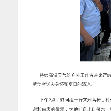
持续高温天气给户外工作者带来严
劳动者送去关怀和夏日的清凉。
下午
2点
，慰问组一行来到高椅古村
谢和由衷的敬意，为他们送上矿泉水、