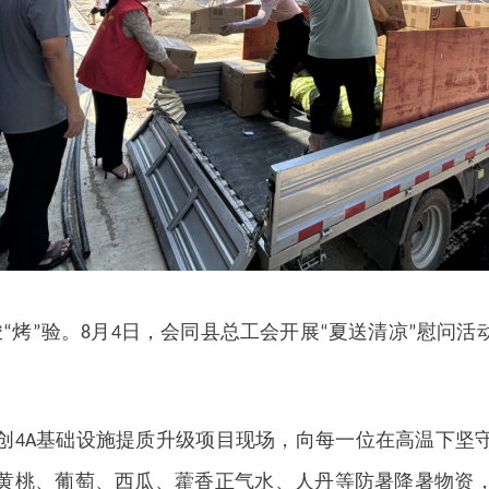
峻
烤
验。
月
日，会同县总工会开展
夏送清凉
慰问活
“
”
8
4
“
”
创
4A
基础设施提质升级项目现场，向每一位在高温下坚
黄桃、葡萄、西瓜、藿香正气水、人丹等防暑降暑物资